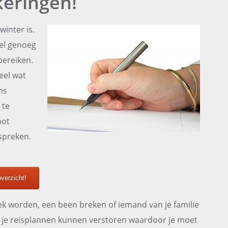
keringen!
inter is.
nel genoeg
bereiken.
eel wat
ms
 te
pot
spreken.
verzicht!
ziek worden, een been breken of iemand van je familie
ie je reisplannen kunnen verstoren waardoor je moet