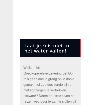
Laat je reis niet in
het water vallen!
Welkom bij
Goedkopereisverzekering.be! Op
reis gaan doe je graag op je dooie
gemak: het zou dus zonde zijn om
met kopzorgen te vertrekken,
nietwaar? Neem de risico's van het
reizen weg door je aan te sluiten bij