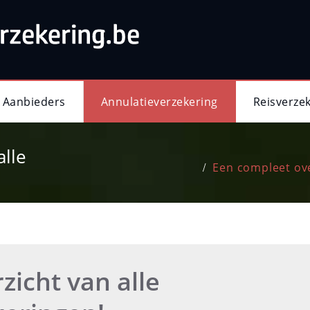
Aanbieders
Annulatieverzekering
Reisverze
alle
Een compleet ove
zicht van alle