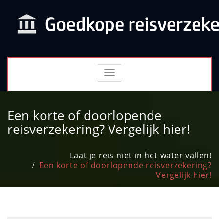
TOGGLE
NAVIGATION
Een korte of doorlopende
reisverzekering? Vergelijk hier!
Laat je reis niet in het water vallen!
Een korte of doorlopende reisverzekering?
Vergelijk hier!