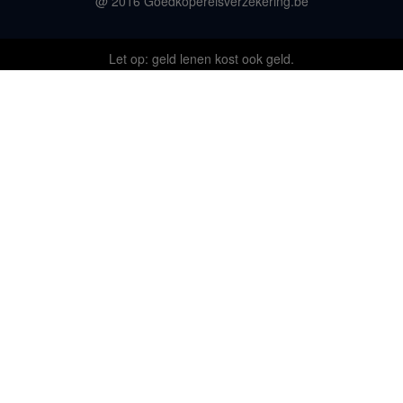
@ 2016 Goedkopereisverzekering.be
Let op: geld lenen kost ook geld.