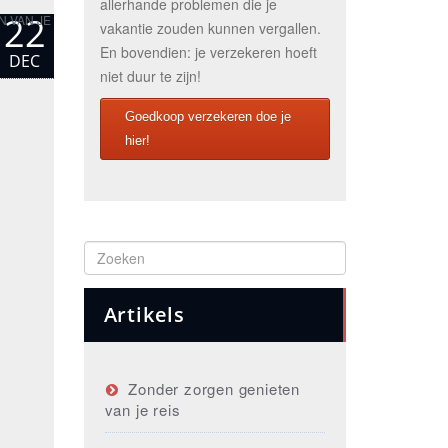
allerhande problemen die je
22
N VAN JE
vakantie zouden kunnen vergallen.
En bovendien: je verzekeren hoeft
DEC
niet duur te zijn!
Goedkoop verzekeren doe je
hier!
Artikels
Zonder zorgen genieten
van je reis