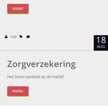
MORE
18
HUB
-
AUG
Zorgverzekering
Het beste aanbod op de markt!
MORE